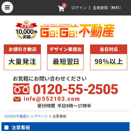
0
|
ログイン
会員登録（無料）
GO!GO!不動産トップページ
>
注意看板
注意看板