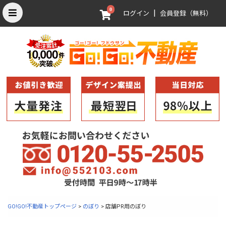
0
|
ログイン
会員登録（無料）
GO!GO!不動産トップページ
>
のぼり
> 店舗PR用のぼり