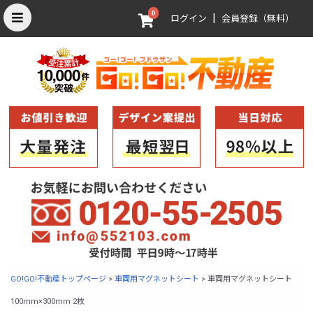
0
|
ログイン
会員登録（無料）
GO!GO!不動産トップページ
>
車両用マグネットシート
>
車両用マグネットシート
100mm×300mm 2枚