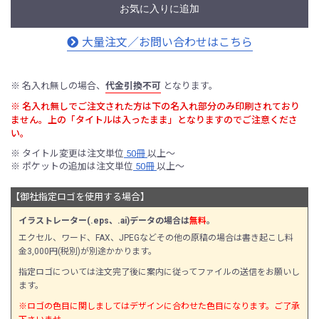
お気に入りに追加
大量注文／お問い合わせはこちら
※ 名入れ無しの場合、
代金引換不可
となります。
※ 名入れ無しでご注文された方は下の名入れ部分のみ印刷されており
ません。上の「タイトルは入ったまま」となりますのでご注意くださ
い。
※ タイトル変更は注文単位
50冊
以上〜
※ ポケットの追加は注文単位
50冊
以上〜
【御社指定ロゴを使用する場合】
イラストレーター(.eps、.ai)データの場合は
無料
。
エクセル、ワード、FAX、JPEGなどその他の原稿の場合は書き起こし料
金3,000円(税別)が別途かかります。
指定ロゴについては注文完了後に案内に従ってファイルの送信をお願いし
ます。
※ロゴの色目に関しましてはデザインに合わせた色目になります。ご了承