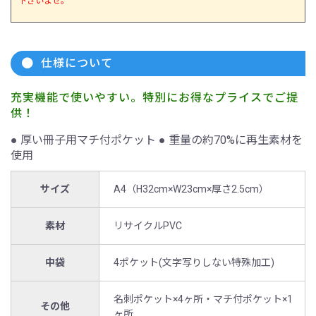
下さいませ。
仕様について
充実機能で使いやすい。特別にお得なプライスでご提
供！
● 厚い冊子用マチ付ポケット ● 重量の約70%に再生素材を
使用
サイズ
A4（H32cm×W23cm×厚さ2.5cm）
素材
リサイクルPVC
中袋
4ポケット(文字写りしない特殊加工)
名刺ポケット×4ヶ所・マチ付ポケット×1
その他
ヶ所