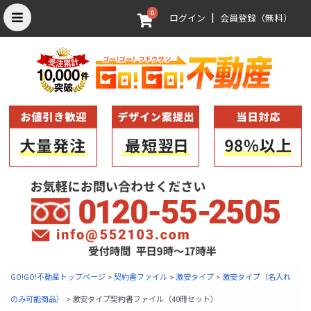
0
|
ログイン
会員登録（無料）
GO!GO!不動産トップページ
>
契約書ファイル
>
激安タイプ
>
激安タイプ（名入れ
のみ可能商品）
>
激安タイプ契約書ファイル（40冊セット）