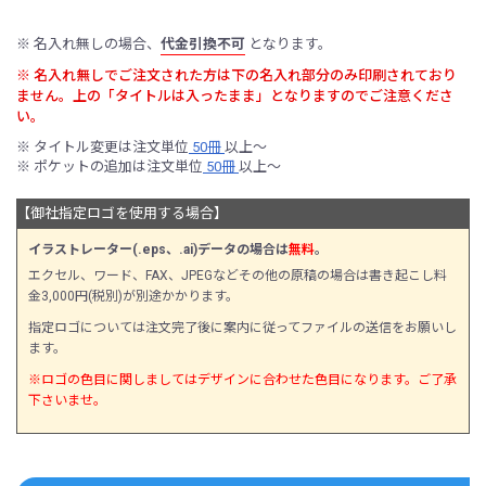
※ 名入れ無しの場合、
代金引換不可
となります。
※ 名入れ無しでご注文された方は下の名入れ部分のみ印刷されており
ません。上の「タイトルは入ったまま」となりますのでご注意くださ
い。
※ タイトル変更は注文単位
50冊
以上〜
※ ポケットの追加は注文単位
50冊
以上〜
【御社指定ロゴを使用する場合】
イラストレーター(.eps、.ai)データの場合は
無料
。
エクセル、ワード、FAX、JPEGなどその他の原稿の場合は書き起こし料
金3,000円(税別)が別途かかります。
指定ロゴについては注文完了後に案内に従ってファイルの送信をお願いし
ます。
※ロゴの色目に関しましてはデザインに合わせた色目になります。ご了承
下さいませ。