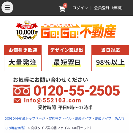
0
|
ログイン
会員登録（無料）
GO!GO!不動産トップページ
>
契約書ファイル
>
高級タイプ
>
高級タイプ（名入れ
のみ可能商品）
>
高級タイプ契約書ファイル（40冊セット）