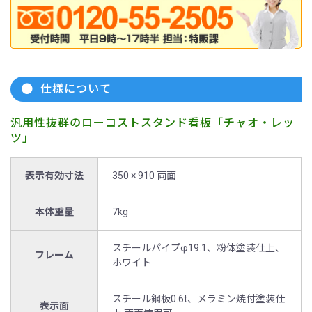
仕様について
汎用性抜群のローコストスタンド看板「チャオ・レッ
ツ」
表示有効寸法
350 × 910 両面
本体重量
7kg
スチールパイプφ19.1、粉体塗装仕上、
フレーム
ホワイト
スチール鋼板0.6t、メラミン焼付塗装仕
表示面