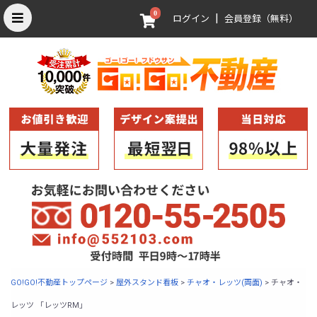
0
|
ログイン
会員登録（無料）
GO!GO!不動産トップページ
>
屋外スタンド看板
>
チャオ・レッツ(両面)
>
チャオ・
レッツ 「レッツRM」