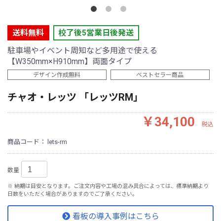
送料無料
校了後5営業日後発送
駐車場やイベント周知など多用途で使える
【W350mm×H910mm】両面タイプ
デザイン作成無料
ベストセラー商品
チャオ・レッツ 「レッツRM」
￥34,100
税込
商品コード：
lets-rm
数量
※ 納期は目安となります。ご注文内容や工場の混み具合によっては、標準納期より
日数をいただく場合がありますのでご了承ください。
看板の導入事例はこちら