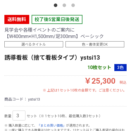
送料無料
校了後5営業日後発送
見学会や各種イベントのご案内に
【W400mm×H1,500mm/足300mm】ベーシック
選べるタイトル
色・書体変更OK
誘導看板（捨て看板タイプ）ystsi13
10枚セット
3色
￥25,300
税込
※ 上記は1セット10枚の金額です。ご注意ください。
商品コード：
ystsi13
数量
セット（※ 1セット10枚、最低購入数3セット）
※ 購入数量に応じて、
「まとめ買い価格」
が適用されます。
※ 一度に購入できる数量は10セットまでです。11セット以上ご購入希望の場合はお