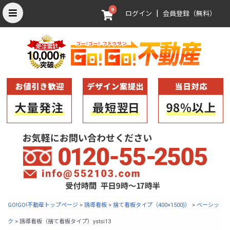
0
|
ログイン
会員登録（無料）
GO!GO!不動産トップページ
>
誘導看板
>
捨て看板タイプ（400×1500)）
>
ベーシッ
ク
>
誘導看板（捨て看板タイプ）ystsi13