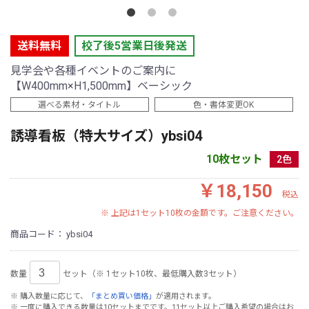
送料無料
校了後5営業日後発送
見学会や各種イベントのご案内に
【W400mm×H1,500mm】ベーシック
選べる素材・タイトル
色・書体変更OK
誘導看板（特大サイズ）ybsi04
10枚セット
2色
￥18,150
税込
※ 上記は1セット10枚の金額です。ご注意ください。
商品コード：
ybsi04
数量
セット（※ 1セット10枚、最低購入数3セット）
※ 購入数量に応じて、
「まとめ買い価格」
が適用されます。
※ 一度に購入できる数量は10セットまでです。11セット以上ご購入希望の場合はお