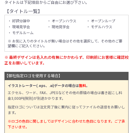
タイトルは下記項目からご自由にお選び下さい。
【タイトル一覧】
・ 好評分譲中
・ オープンハウス
・ オープンループ
・ 現場見学会
・ 現地見学会
・ モデルハウス
・ モデルルーム
※ お気に入りのタイトルが無い場合はその他を選択して、その他のご要
望欄にご記入ください。
※ 最終デザインは名入れの有無にかかわらず、印刷前にお客様に確認校
正をお願いしています。
【御社指定ロゴを使用する場合】
イラストレーター(.eps、.ai)データの場合は
無料
。
エクセル、ワード、FAX、JPEGなどその他の原稿の場合は書き起こし料
金3,000円(税別)が別途かかります。
指定ロゴについては注文完了後に案内に従ってファイルの送信をお願いし
ます。
※ロゴの色目に関しましてはデザインに合わせた色目になります。ご了承
下さいませ。