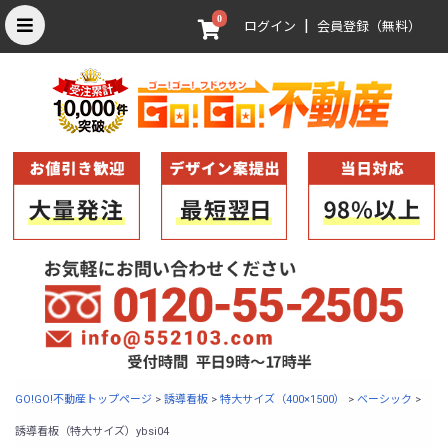
0
|
ログイン
会員登録（無料）
GO!GO!不動産トップページ
>
誘導看板
>
特大サイズ（400×1500）
>
ベーシック
>
誘導看板（特大サイズ）ybsi04