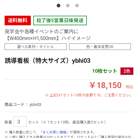
送料無料
校了後5営業日後発送
見学会や各種イベントのご案内に
【W400mm×H1,500mm】ハイイメージ
選べる素材・タイトル
色・書体変更OK
誘導看板（特大サイズ）ybhi03
10枚セット
2色
￥18,150
税込
※ 上記は1セット10枚の金額です。ご注意ください。
商品コード：
ybhi03
数量
セット（※ 1セット10枚、最低購入数3セット）
※ 購入数量に応じて、
「まとめ買い価格」
が適用されます。
※ 一度に購入できる数量は10セットまでです。11セット以上ご購入希望の場合はお