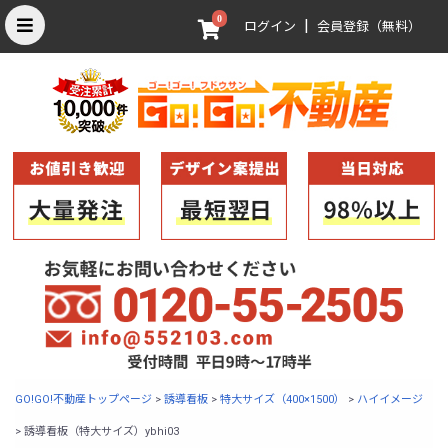
0
|
ログイン
会員登録（無料）
GO!GO!不動産トップページ
>
誘導看板
>
特大サイズ（400×1500）
>
ハイイメージ
>
誘導看板（特大サイズ）ybhi03