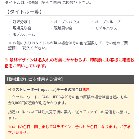
タイトルは下記項目からご自由にお選び下さい。
【タイトル一覧】
・ 好評分譲中
・ オープンハウス
・ オープンループ
・ 現場見学会
・ 現地見学会
・ モデルハウス
・ モデルルーム
※ お気に入りのタイトルが無い場合はその他を選択して、その他のご要
望欄にご記入ください。
※ 最終デザインは名入れの有無にかかわらず、印刷前にお客様に確認校
正をお願いしています。
【御社指定ロゴを使用する場合】
イラストレーター(.eps、.ai)データの場合は
無料
。
エクセル、ワード、FAX、JPEGなどその他の原稿の場合は書き起こし料
金3,000円(税別)が別途かかります。
指定ロゴについては注文完了後に案内に従ってファイルの送信をお願いし
ます。
※ロゴの色目に関しましてはデザインに合わせた色目になります。ご了承
下さいませ。