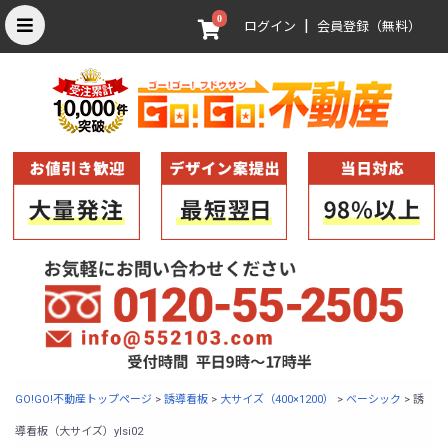
0
|
ログイン
会員登録（無料）
GO!GO!不動産トップページ
>
誘導看板
>
大サイズ（400×1200）
>
ベーシック
>
誘
導看板（大サイズ）ylsi02