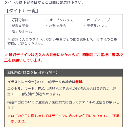
タイトルは下記項目からご自由にお選び下さい。
【タイトル一覧】
・ 好評分譲中
・ オープンハウス
・ オープンループ
・ 現場見学会
・ 現地見学会
・ モデルハウス
・ モデルルーム
※ お気に入りのタイトルが無い場合はその他を選択して、その他のご要
望欄にご記入ください。
※ 最終デザインは名入れの有無にかかわらず、印刷前にお客様に確認校
正をお願いしています。
【御社指定ロゴを使用する場合】
イラストレーター(.eps、.ai)データの場合は
無料
。
エクセル、ワード、FAX、JPEGなどその他の原稿の場合は書き起こし料
金3,000円(税別)が別途かかります。
指定ロゴについては注文完了後に案内に従ってファイルの送信をお願いし
ます。
※ロゴの色目に関しましてはデザインに合わせた色目になります。ご了承
下さいませ。