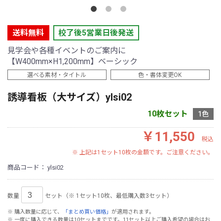
送料無料
校了後5営業日後発送
見学会や各種イベントのご案内に
【W400mm×H1,200mm】ベーシック
選べる素材・タイトル
色・書体変更OK
誘導看板（大サイズ）ylsi02
10枚セット
1色
￥11,550
税込
※ 上記は1セット10枚の金額です。ご注意ください。
商品コード：
ylsi02
数量
セット（※ 1セット10枚、最低購入数3セット）
※ 購入数量に応じて、
「まとめ買い価格」
が適用されます。
※ 一度に購入できる数量は10セットまでです。11セット以上ご購入希望の場合はお