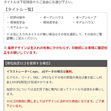
タイトルは下記項目からご自由にお選び下さい。
【タイトル一覧】
・ 好評分譲中
・ オープンハウス
・ オープンループ
・ 現場見学会
・ 現地見学会
・ モデルハウス
・ モデルルーム
※ お気に入りのタイトルが無い場合はその他を選択して、その他のご要
望欄にご記入ください。
※ 最終デザインは名入れの有無にかかわらず、印刷前にお客様に確認校
正をお願いしています。
【御社指定ロゴを使用する場合】
イラストレーター(.eps、.ai)データの場合は
無料
。
エクセル、ワード、FAX、JPEGなどその他の原稿の場合は書き起こし料
金3,000円(税別)が別途かかります。
指定ロゴについては注文完了後に案内に従ってファイルの送信をお願いし
ます。
※ロゴの色目に関しましてはデザインに合わせた色目になります。ご了承
下さいませ。