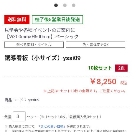
送料無料
校了後5営業日後発送
見学会や各種イベントのご案内に
【W300mm×H600mm】ベーシック
選べる素材・タイトル
色・書体変更OK
誘導看板（小サイズ）yssi09
10枚セット
2色
￥8,250
税込
※ 上記は1セット10枚の金額です。ご注意ください。
商品コード：
yssi09
数量
セット（※ 1セット10枚、最低購入数3セット）
※ 購入数量に応じて、
「まとめ買い価格」
が適用されます。
※ 一度に購入できる数量は10セットまでです。11セット以上ご購入希望の場合はお