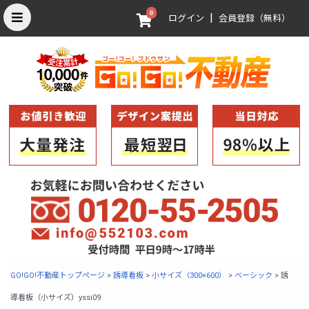
0
|
ログイン
会員登録（無料）
GO!GO!不動産トップページ
>
誘導看板
>
小サイズ（300×600）
>
ベーシック
>
誘
導看板（小サイズ）yssi09